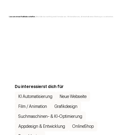
Lass uns etwas Radikales schaffen.
Bitte fülle das nachfolgende Formular aus. Wir bemühen uns, dir innerhalb eines Werktages zu antworten.
Du interessierst dich für
KI Automatisierung
Neue Webseite
Film / Animation
Grafikdesign
Suchmaschinen- & KI-Optimierung
Appdesign & Entwicklung
OnlineShop