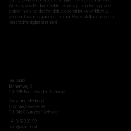
Website, eine Markenidentität, einen digitalen Prototyp oder
einfach nur eine Idee handelt, die bereit ist, verwirklicht zu
werden. Lass uns gemeinsam einen Plan erstellen und deine
Geschichte digital erzählen!
Hauptsitz
Tannenweg 3
CH-3315 Baetterkinden, Schweiz
Büros und Meetings
Kirchbergstrasse 189
CH-3400 Burgdorf, Schweiz
+41 31 529 29 99
hello@asimba.ch