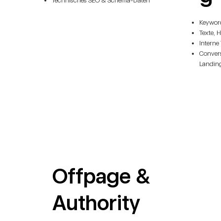
Keywor
Texte, 
Interne
Convers
Landin
Offpage &
Authority