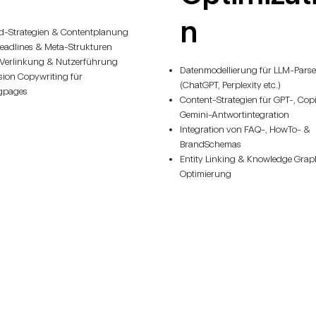
n
d-Strategien & Contentplanung
Headlines & Meta-Strukturen
 Verlinkung & Nutzerführung
Datenmodellierung für LLM-Parse
ion Copywriting für
(ChatGPT, Perplexity etc.)
gpages
Content-Strategien für GPT-, Copi
Gemini-Antwortintegration
Integration von FAQ-, HowTo- &
BrandSchemas
Entity Linking & Knowledge Gra
Optimierung