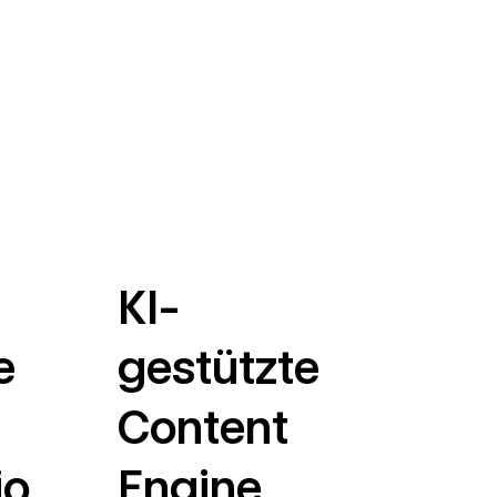
KI-
e
gestützte
Content
io
Engine