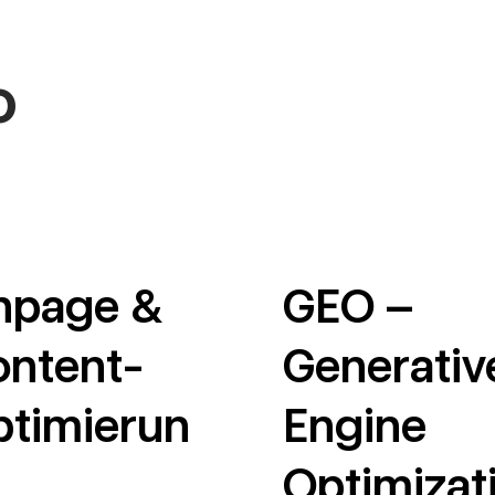
O
npage &
GEO –
ntent-
Generativ
timierun
Engine
Optimizat