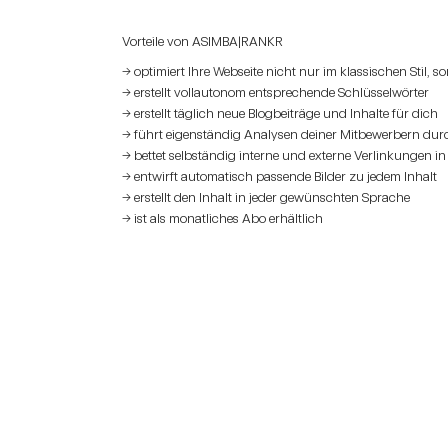
Vorteile von ASIMBA|RANKR
→ optimiert Ihre Webseite nicht nur im klassischen Stil, s
→ erstellt vollautonom entsprechende Schlüsselwörter
→ erstellt täglich neue Blogbeiträge und Inhalte für dich
→ führt eigenständig Analysen deiner Mitbewerbern dur
→ bettet selbständig interne und externe Verlinkungen in d
→ entwirft automatisch passende Bilder zu jedem Inhalt
→ erstellt den Inhalt in jeder gewünschten Sprache
→ ist als monatliches Abo erhältlich