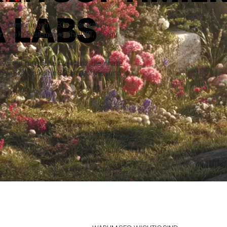
A LABS
T-Optimierungen (GEO - Generative
ten, die KI-Systeme wie ChatGPT, Gemini
ir auf künstliche Intelligenz, die Inhalte
ximale Sichtbarkeit in Suchmaschinen und