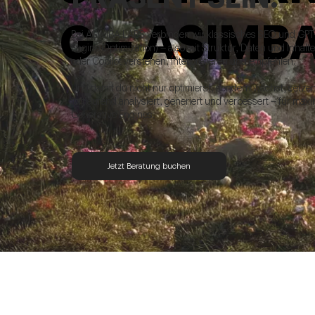
G – ASIMB
Bei ASIMBA LABS verbinden wir klassisches SEO und GP
Engine Optimization) – also mit Struktur, Daten und Inhal
oder Copilot verstehen, interpretieren und empfehlen.
Und damit du nicht nur optimierst, sondern wächst, setzen w
fortlaufend analysiert, generiert und verbessert – für ma
Generative Engines.
Jetzt Beratung buchen