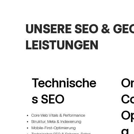
UNSERE SEO & GE
LEISTUNGEN
Technische
O
s SEO
Co
Op
Core Web Vitals & Performance
Struktur, Meta & Indexierung
g
Mobile-First-Optimierung
Technisches SEO & Schema-Daten