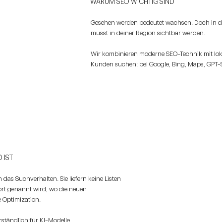
WARUM SEO WICHTIG SIND
Gesehen werden bedeutet wachsen. Doch in der 
musst in deiner Region sichtbar werden.
Wir kombinieren moderne SEO-Technik mit loka
Kunden suchen: bei Google, Bing, Maps, GPT
 IST
das Suchverhalten. Sie liefern keine Listen
rt genannt wird, wo die neuen
 Optimization.
ständlich für KI-Modelle,