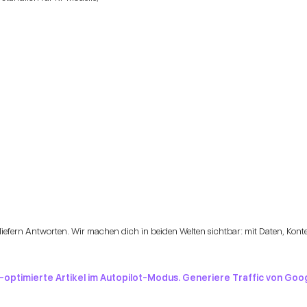
iefern Antworten. Wir machen dich in beiden Welten sichtbar: mit Daten, Kon
O-optimierte Artikel im Autopilot-Modus. Generiere Traffic von G