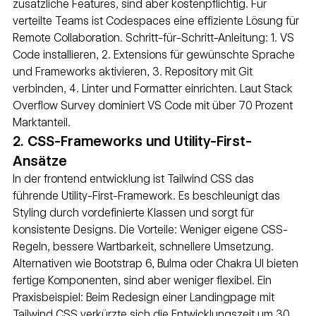
zusätzliche Features, sind aber kostenpflichtig. Für 
verteilte Teams ist Codespaces eine effiziente Lösung für 
Remote Collaboration. Schritt-für-Schritt-Anleitung: 1. VS 
Code installieren, 2. Extensions für gewünschte Sprache 
und Frameworks aktivieren, 3. Repository mit Git 
verbinden, 4. Linter und Formatter einrichten. Laut Stack 
Overflow Survey dominiert VS Code mit über 70 Prozent 
Marktanteil.
2. CSS-Frameworks und Utility-First-
Ansätze
In der frontend entwicklung ist Tailwind CSS das 
führende Utility-First-Framework. Es beschleunigt das 
Styling durch vordefinierte Klassen und sorgt für 
konsistente Designs. Die Vorteile: Weniger eigene CSS-
Regeln, bessere Wartbarkeit, schnellere Umsetzung.
Alternativen wie Bootstrap 6, Bulma oder Chakra UI bieten 
fertige Komponenten, sind aber weniger flexibel. Ein 
Praxisbeispiel: Beim Redesign einer Landingpage mit 
Tailwind CSS verkürzte sich die Entwicklungszeit um 30 