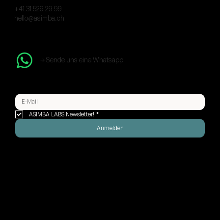
+41 31 529 29 99
hello@asimba.ch
→ Sende uns eine Whatsapp
ASIMBA LABS Newsletter!
*
Anmelden
CERTIFIED WIX STUDIO LEGEND PARTNER
PROUDLY SWISS MADE