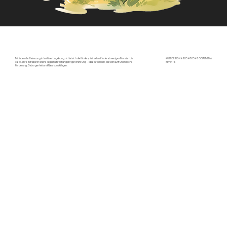
Mit liebevoller Betreuung in familiärer Umgebung richtet sich die Kinderspielinsel an Kinder ab wenigen Monaten bis
#WEBDESIGN #SEO #GEO #SOCIALMEDIA
ca. 10 Jahre. Betreiberin ist eine Tagesmutter mit langjähriger Erfahrung – ideal für Familien, die Wert auf frühkindliche
#EVENTS
Förderung, Geborgenheit und Naturkontakt legen.